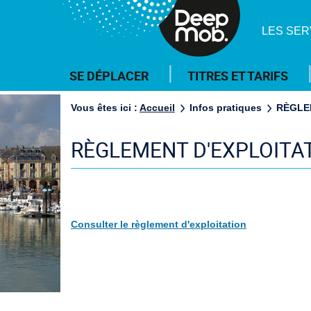
DeepMob.
LES SER
Menu
SE DÉPLACER
TITRES ET TARIFS
principal
Vous êtes ici :
Accueil
Infos pratiques
RÈGLE
RÈGLEMENT D'EXPLOITA
Consulter le règlement d'exploitation