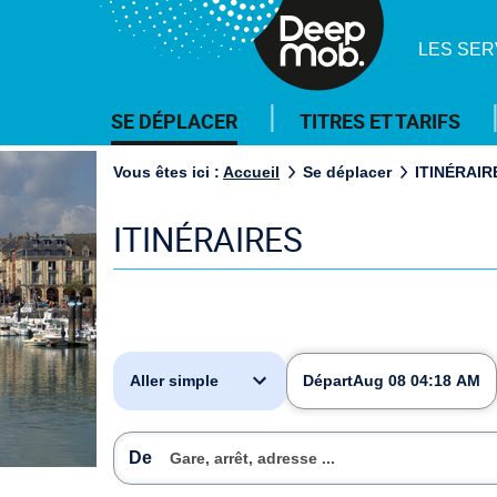
DeepMob.
LES SER
Menu
SE DÉPLACER
TITRES ET TARIFS
principal
Vous êtes ici :
Accueil
Se déplacer
ITINÉRAIR
ITINÉRAIRES
Départ
Aug 08 04:18 AM
De