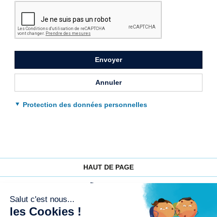
le
captcha
pour
valider
le
formulaire
Envoyer
Annuler
Protection des données personnelles
HAUT DE PAGE