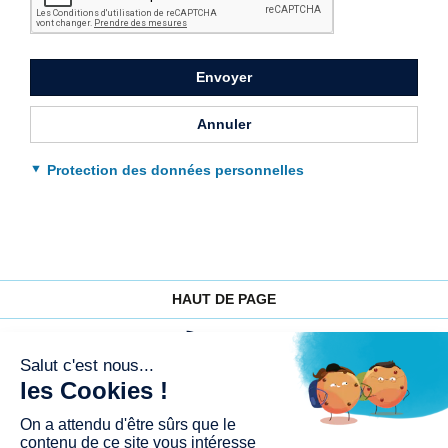
pour
valider
le
formulaire
Envoyer
Annuler
Protection des données personnelles
HAUT DE PAGE