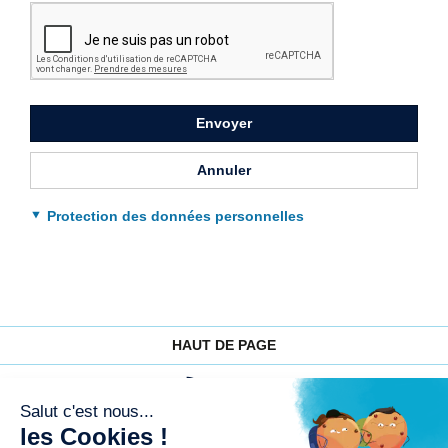
le
captcha
pour
valider
le
formulaire
Envoyer
Annuler
Protection des données personnelles
HAUT DE PAGE