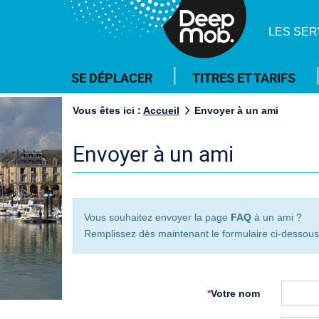
DeepMob.
LES SER
Menu
SE DÉPLACER
TITRES ET TARIFS
principal
Vous êtes ici :
Accueil
Envoyer à un ami
Envoyer à un ami
Vous souhaitez envoyer la page
FAQ
à un ami ?
Remplissez dès maintenant le formulaire ci-dessous.
*
Votre nom