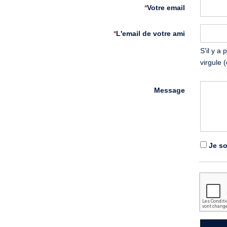
*
Votre email
*
L'email de votre ami
S'il y a
virgule 
Message
Je so
*
Renseigner le
captcha
pour valider le
formulaire